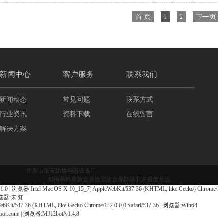
首 页
1
2
下一页
新闻中心
客户服务
联系我们
新闻动态
常见问题
联系方式
行业资讯
资料下载
在线留言
解决方案
阜新市富安防爆电器设备厂
创伟高科
阜新金鼎
迪安波
金鼎防爆
北京盛世长远
| 浏览器:Intel Mac OS X 10_15_7) AppleWebKit/537.36 (KHTML, like Gecko) Chrome/131
 浏览器:未 知
it/537.36 (KHTML, like Gecko Chrome/142.0.0.0 Safari/537.36 | 浏览器:Win64
bot.com/ | 浏览器:MJ12bot/v1.4.8