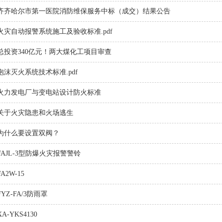
齐齐哈尔市第一医院消防维保服务中标（成交）结果公告
火灾自动报警系统施工及验收标准.pdf
总投资340亿元！两大煤化工项目审查
泡沫灭火系统技术标准.pdf
火力发电厂与变电站设计防火标准
关于火灾隐患和火场逃生
为什么要设置双阀？
FAJL-3型防爆火灾报警警铃
FA2W-15
FYZ-FA/3防雨罩
XA-YKS4130