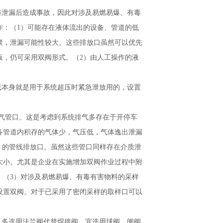
料泄漏后造成事故，因此对涉及易燃易爆、有毒
作：（1）可能存在液体流出的设备、管道的低
聚，泄漏可能性较大。这些排放口虽然可以优先
板，仍可采用双阀形式。（2）由人工操作的液
线本身就是用于系统超压时紧急泄放用的，设置
排气管口。这是考虑到系统排气多存在于开停车
备管道内积存的气体少，气压低，气体逸出泄漏
）的管线排放口。虽然这些管口同样存在介质泄
大小。尤其是企业在实施增加双阀作业过程中附
。（3）对涉及易燃易爆、有毒有害物料的采样
设置双阀。对于已采用了密闭采样的取样口可以
，多选用法兰阀代替焊接阀，宜选用球阀、闸阀