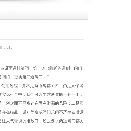
？
浏览量：316
道的低点设两道排液阀，第一道（靠近管道侧）阀门
道阀门，更换第二道阀门。”
后，在使用过程中并不是两道阀都关闭，仍是只保留
在实际生产中，我们可以要求两道阀一开一闭，
足，密封面不严密存在固有泄漏的风险；二是阀
因存在结晶（垢）等造成阀门关闭不严存在泄漏
通往大气环境的排放口，还是要求两道阀门都关