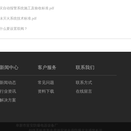
灾自动报警系统施工及验收标准.pdf
沫灭火系统技术标准.pdf
什么要设置双阀？
新闻中心
客户服务
联系我们
新闻动态
常见问题
联系方式
行业资讯
资料下载
在线留言
解决方案
阜新市富安防爆电器设备厂
创伟高科
阜新金鼎
迪安波
金鼎防爆
北京盛世长远