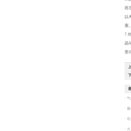
而
以
塞
7
晶
形
·
气
·
爆
·
在
·
火