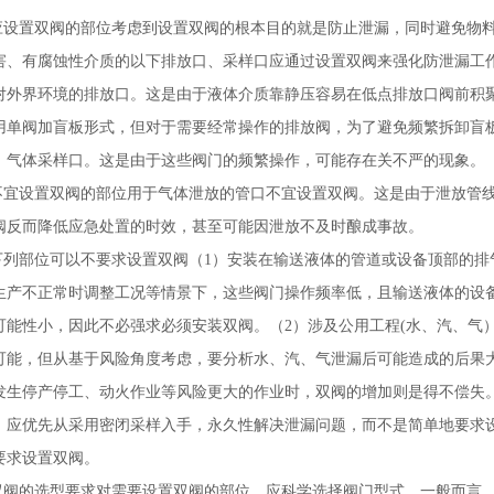
.应设置双阀的部位考虑到设置双阀的根本目的就是防止泄漏，同时避免物
害、有腐蚀性介质的以下排放口、采样口应通过设置双阀来强化防泄漏工
对外界环境的排放口。这是由于液体介质靠静压容易在低点排放口阀前积
用单阀加盲板形式，但对于需要经常操作的排放阀，为了避免频繁拆卸盲
、气体采样口。这是由于这些阀门的频繁操作，可能存在关不严的现象。
.不宜设置双阀的部位用于气体泄放的管口不宜设置双阀。这是由于泄放管
阀反而降低应急处置的时效，甚至可能因泄放不及时酿成事故。
.下列部位可以不要求设置双阀（1）安装在输送液体的管道或设备顶部的
生产不正常时调整工况等情景下，这些阀门操作频率低，且输送液体的设
可能性小，因此不必强求必须安装双阀。（2）涉及公用工程(水、汽、气
可能，但从基于风险角度考虑，要分析水、汽、气泄漏后可能造成的后果
发生停产停工、动火作业等风险更大的作业时，双阀的增加则是得不偿失
，应优先从采用密闭采样入手，永久性解决泄漏问题，而不是简单地要求
要求设置双阀。
.双阀的选型要求对需要设置双阀的部位，应科学选择阀门型式。一般而言