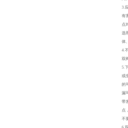
3
有
点
选
体
4
双
5
或
的
漏
带
点
不
6