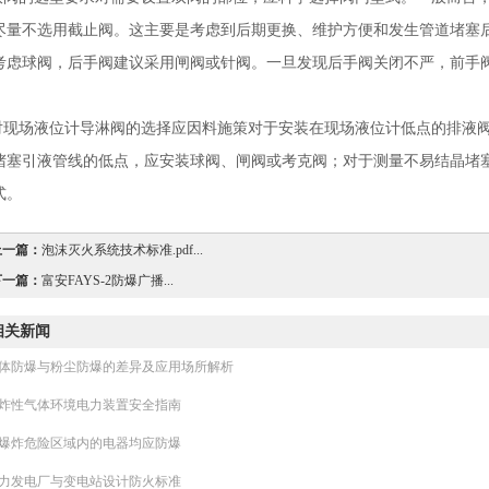
尽量不选用截止阀。这主要是考虑到后期更换、维护方便和发生管道堵塞
考虑球阀，后手阀建议采用闸阀或针阀。一旦发现后手阀关闭不严，前手
。
.对现场液位计导淋阀的选择应因料施策对于安装在现场液位计低点的排液
堵塞引液管线的低点，应安装球阀、闸阀或考克阀；对于测量不易结晶堵
式。
上一篇：
泡沫灭火系统技术标准.pdf...
下一篇：
富安FAYS-2防爆广播...
相关新闻
体防爆与粉尘防爆的差异及应用场所解析
炸性气体环境电力装置安全指南
爆炸危险区域内的电器均应防爆
力发电厂与变电站设计防火标准