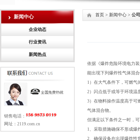
首页
>
新闻中心
>
公
新闻中心
企业动态
行业资讯
新闻热点
依据《爆炸危险环境电力装置设
能出现下列爆炸性气体混合
1）在大气条件下，可燃气
2）闪点低于或等于环境温
3）在物料操作温度高于可
气体混合物。
销售电话：
但满足以下条件之一时，可
网址：2119.com.cn
1、采取措施确保不形成爆
2、确保设备在出现爆炸性