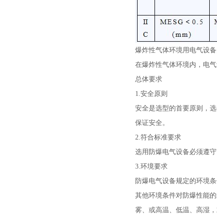
爆炸性气体环境用电气设备
在爆炸性气体环境内，电气
总体要求
1.安全原则
安全是选型的首要原则，选
保证安全。
2.符合标准要求
选用防爆电气设备必须遵守
3.环境要求
防爆电气设备规定的环境条
其他环境条件对防爆性能的
雾、或高温、低温、高湿，