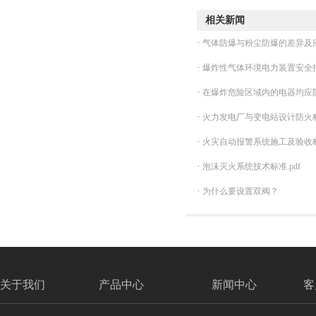
相关新闻
·
气体防爆与粉尘防爆的差异及
·
爆炸性气体环境电力装置安全
·
在爆炸危险区域内的电器均应
·
火力发电厂与变电站设计防火
·
火灾自动报警系统施工及验收标准
·
泡沫灭火系统技术标准.pdf
·
为什么要设置双阀？
关于我们
产品中心
新闻中心
客