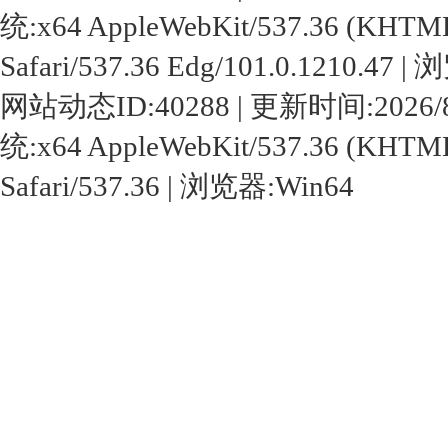
统:x64 AppleWebKit/537.36 (KHTML,
Safari/537.36 Edg/101.0.1210.47 
网站动态ID:40288 | 更新时间:2026/8/7 1
统:x64 AppleWebKit/537.36 (KHTML,
Safari/537.36 | 浏览器:Win64