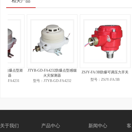
相关产品
点型差
JTYB-GD-FA4232防爆点型感烟
ZSJY-FA/3B防爆可调压力开关
FAJL
火灾探测器
型号：ZSJY-FA/3B
31
型号：JTYB-GD-FA4232
关于我们
产品中心
新闻中心
客