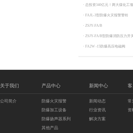
·
总投资340亿元！两大煤化工
·
FAJL-3型防爆火灾报警警铃
·
ZSJY-FA/B
·
ZSJY-FA/B型防爆消防压力开
·
FA2W -15防爆高压电磁阀
关于我们
产品中心
新闻中心
客
公司简介
防爆火灾报警
新闻动态
常
防爆加工设备
行业资讯
资
防爆扬声器系列
解决方案
其他产品