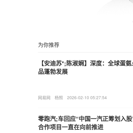
为你推荐
【安迪苏*;陈淑娴】深度：全球蛋氨
品蓬勃发展
网易网
杨照
2026-02-10 05:27:54
零跑汽;车回应“中国一汽正筹划入股
合作项目一直在向前推进