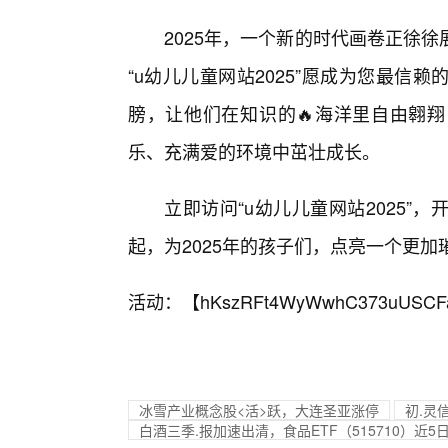
2025年，一个新的时代画卷正徐
“u幼儿儿童网站2025”愿成为您最
膀，让他们在知识的🔥海洋里自由翱翔
乐、充满爱的环境中茁壮成长。
立即访问“u幼儿儿童网站2025
起，为2025年的孩子们，点亮一个更加
活动：【
hKszRFt4WyWwhC373uUSCF
冰雪产业概念股<活>跃，大连圣亚涨停
初.灵
白酒三季.报加速出清，食品ETF（515710）近