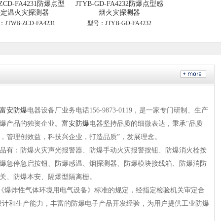
-ZCD-FA4231防爆点型
JTYB-GD-FA4232防爆点型感
差定温火灾探测器
烟火灾探测器
JTWB-ZCD-FA4231
型号：JTYB-GD-FA4232
富安防爆
电器设备厂
业务电话156-9873-0119，
是一家专门研制、生产
爆产品的独资企业。
富安防爆
电器坚持品质的细微表达，秉承“品质
，管理创效益，科技兴企业，打造品质”，发展理念。
品有：防爆火灾声光报警器、防爆手动火灾报警按钮、防爆消火栓按
爆急停急启按钮、防爆感温、烟探测器、防爆模块接线箱、防爆消防
关、防爆本安、隔爆型隔离栅。
000《爆炸性气体环境用电气设备》标准的规定，经指定检验机关审定合
设计和生产能力，丰富的防爆电子产品开发经验，为用户提供工业防爆