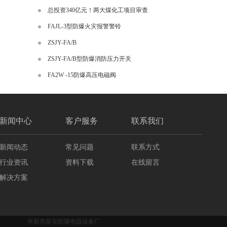
总投资340亿元！两大煤化工项目审查
FAJL-3型防爆火灾报警警铃
ZSJY-FA/B
ZSJY-FA/B型防爆消防压力开关
FA2W -15防爆高压电磁阀
新闻中心
客户服务
联系我们
新闻动态
常见问题
联系方式
行业资讯
资料下载
在线留言
解决方案
阜新市富安防爆电器设备厂